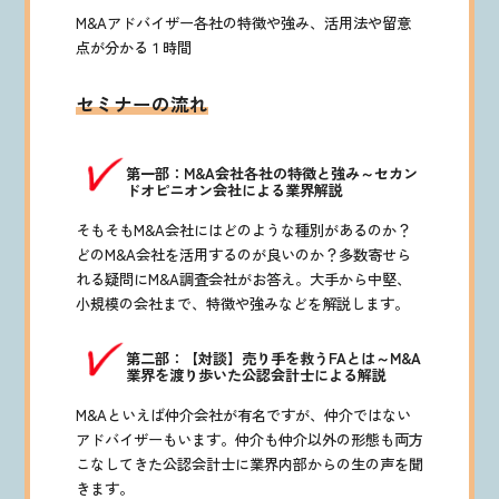
M&Aアドバイザー各社の特徴や強み、活用法や留意
点が分かる１時間
セミナーの流れ
第一部：M&A会社各社の特徴と強み～セカン
ドオピニオン会社による業界解説
そもそもM&A会社にはどのような種別があるのか？
どのM&A会社を活用するのが良いのか？多数寄せら
れる疑問にM&A調査会社がお答え。大手から中堅、
小規模の会社まで、特徴や強みなどを解説します。
第二部：【対談】売り手を救うFAとは～M&A
業界を渡り歩いた公認会計士による解説
M&Aといえば仲介会社が有名ですが、仲介ではない
アドバイザーもいます。仲介も仲介以外の形態も両方
こなしてきた公認会計士に業界内部からの生の声を聞
きます。