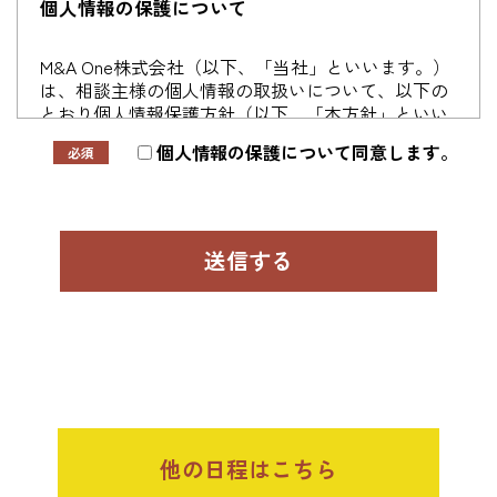
個人情報の保護について
M&A One株式会社（以下、「当社」といいます。）
は、相談主様の個人情報の取扱いについて、以下の
とおり個人情報保護方針（以下、「本方針」といい
ます。）を定めます。
個人情報の保護について同意します。
第1条（個人情報）
本方針における、「個人情報」とは、個人情報の保
護に関する法律に規定される「個人情報」及び当社
サービスの利用に係る情報に含まれる氏名、生年月
日、住所、電話番号、連絡先その他の記述等により
特定の個人を識別できる情報を指します。
第2条（個人情報の収集方法）
当社は、相談主が当社サービスの利用または相談の
他の日程はこちら
際に氏名、生年月日、住所、電話番号、メールアド
レス、銀行口座番号、クレジットカード番号、運転