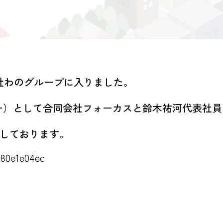
会社わのグループに入りました。
イザー）として合同会社フォーカスと鈴木祐河代表社
開しております。
80e1e04ec